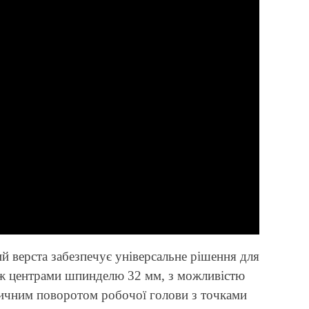
й верста забезпечує універсальне рішення для
іж центрами шпинделю 32 мм, з можливістю
тичним поворотом робочої голови з точками