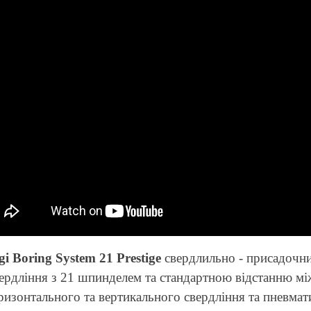
i Boring System 21 Prestige
свердлильно - присадочни
ердління з 21 шпинделем та стандартною відстанню м
ризонтального та вертикального свердління та пневма