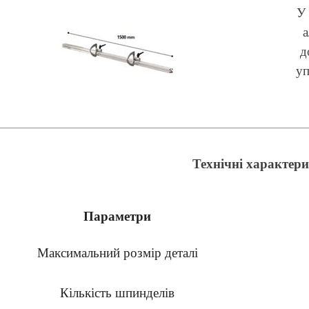
У 
а
д
уп
Технічні характери
Параметри
Максимальний розмір деталі
Кількість шпинделів