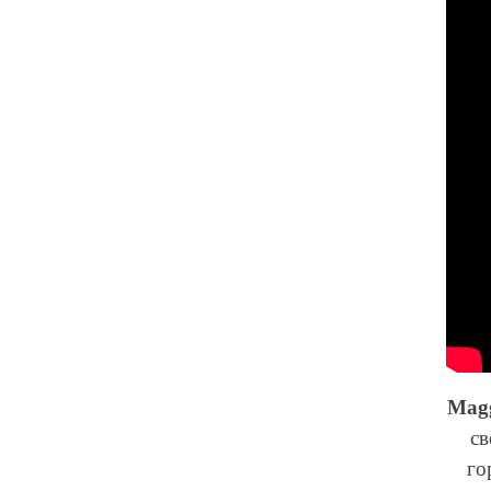
Magg
св
го