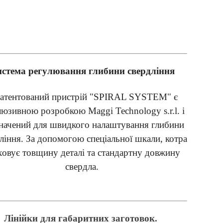
стема регулювання глибини свердління
патентований пристрій "SPIRAL SYSTEM" є
люзивною розробкою Maggi Technology s.r.l. і
начений для швидкого налаштування глибини
ління. За допомогою спеціальної шкали, котра
ховує товщину деталі та стандартну довжину
свердла.
Лінійки для габаритних заготовок.