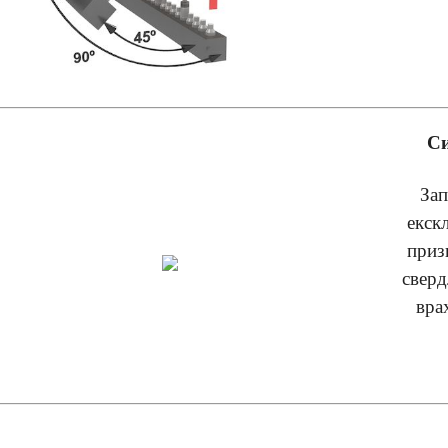
Си
За
екск
приз
сверд
вра